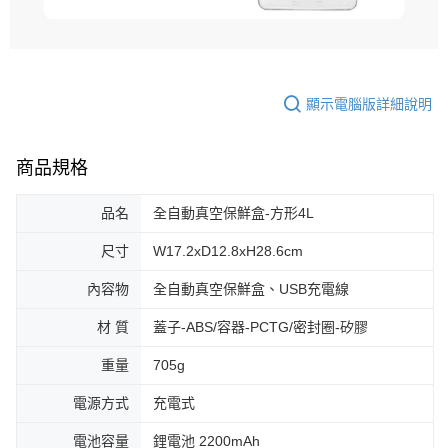
顯示電腦版詳細說明
商品規格
品名
全自動真空保鮮盒-方形4L
尺寸
W17.2xD12.8xH28.6cm
內容物
全自動真空保鮮盒、USB充電線
材 質
蓋子-ABS/容器-PCTG/密封圈-矽膠
重量
705g
電源方式
充電式
電池容量
鋰電池 2200mAh