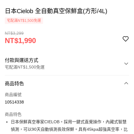
日本Cielob 全自動真空保鮮盒(方形/4L)
宅配滿NT$1,500免運
NT$3,299
NT$1,990
付款與運送方式
宅配滿NT$1,500免運
付款方式
商品特色
信用卡一次付款
商品編號
LINE Pay
10514338
街口支付
商品特色
悠遊付
日本保鮮真空專家CIELOB。採用一鍵式直覺操作，內藏式智慧
偵測，可以90天自動偵測長效保鮮。具有45kpa超強真空率，比
ATM付款