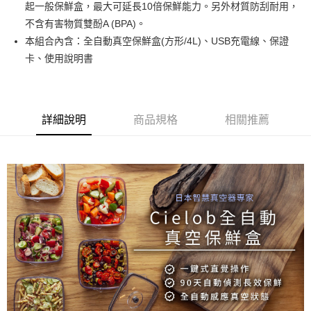
起一般保鮮盒，最大可延長10倍保鮮能力。另外材質防刮耐用，
不含有害物質雙酚A (BPA)。
運送方式
本組合內含：全自動真空保鮮盒(方形/4L)、USB充電線、保證
宅配 - 本島
卡、使用說明書
每筆NT$100，滿NT$1,500(含以上)免運費
宅配 - 離島
每筆NT$180
詳細說明
商品規格
相關推薦