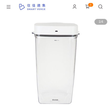
0
1
/
4