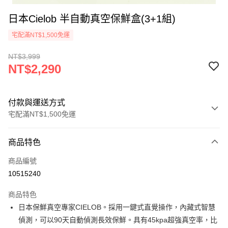
日本Cielob 半自動真空保鮮盒(3+1組)
宅配滿NT$1,500免運
NT$3,999
NT$2,290
付款與運送方式
宅配滿NT$1,500免運
付款方式
商品特色
信用卡一次付款
商品編號
LINE Pay
10515240
街口支付
商品特色
悠遊付
日本保鮮真空專家CIELOB。採用一鍵式直覺操作，內藏式智慧
偵測，可以90天自動偵測長效保鮮。具有45kpa超強真空率，比
ATM付款