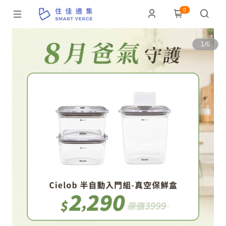
0
1
/
6