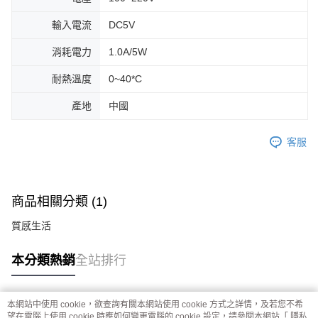
輸入電流
DC5V
消耗電力
1.0A/5W
耐熱溫度
0~40*C
產地
中國
客服
商品相關分類 (1)
質感生活
本分類熱銷
全站排行
本網站中使用 cookie，欲查詢有關本網站使用 cookie 方式之詳情，及若您不希
熱門標籤
望在電腦上使用 cookie 時應如何變更電腦的 cookie 設定，請參閱本網站「
隱私