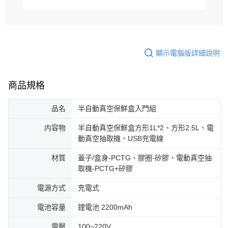
顯示電腦版詳細說明
商品規格
品名
半自動真空保鮮盒入門組
内容物
半自動真空保鮮盒方形1L*2、方形2.5L、電
動真空抽取機、USB充電線
材質
蓋子/盒身-PCTG、膠圈-矽膠、電動真空抽
取機-PCTG+矽膠
電源方式
充電式
電池容量
鋰電池 2200mAh
電壓
100~220V