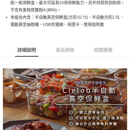
起一般保鮮盒，最大可延長10倍保鮮能力。另外材質防刮耐用，
不含有害物質雙酚A (BPA)。
運送方式
本組合內含：半自動真空保鮮盒(方形/1L*2)、半自動方形2.5L、
宅配 - 本島
電動真空抽取機、USB充電線、保證卡、使用說明書
每筆NT$100，滿NT$1,500(含以上)免運費
宅配 - 離島
每筆NT$180
詳細說明
商品規格
相關推薦