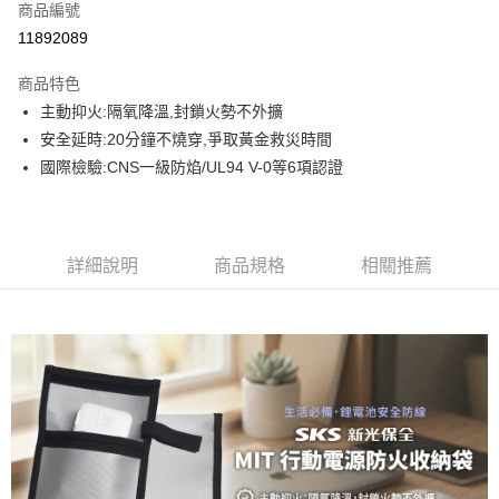
商品編號
LINE Pay
11892089
街口支付
商品特色
悠遊付
主動抑火:隔氧降溫,封鎖火勢不外擴
安全延時:20分鐘不燒穿,爭取黃金救災時間
ATM付款
國際檢驗:CNS一級防焰/UL94 V-0等6項認證
運送方式
宅配 - 本島
詳細說明
商品規格
相關推薦
每筆NT$100，滿NT$1,500(含以上)免運費
宅配 - 離島
每筆NT$180