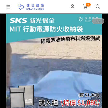
0
0:00
1
/
5