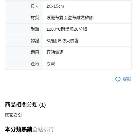
尺寸
20x15cm
材質
玻纖布雙面塗布難燃矽膠
耐熱
1200°C耐燃燒20分鐘
認證
6項國際防火驗證
適用
行動電源
產地
臺灣
客服
商品相關分類 (1)
居家安全
本分類熱銷
全站排行